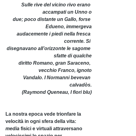
Sulle rive del vicino rivo erano 
accampati un Unno o
 due; poco distante un Gallo, forse 
Edueno, immergeva
 audacemente i piedi nella fresca 
corrente. Si 
disegnavano all’orizzonte le sagome 
sfatte di qualche
 diritto Romano, gran Saraceno, 
vecchio Franco, ignoto
 Vandalo. I Normanni bevevan 
calvadòs.
(Raymond Queneau, 
I fiori blu
)
La nostra epoca vede trionfare la 
velocità in ogni sfera della vita: 
media
 fisici e virtuali attraversano 
velocissimi lo spazio per 