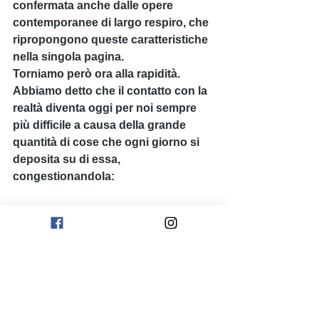
confermata anche dalle opere 
contemporanee di largo respiro, che 
ripropongono queste caratteristiche 
nella singola pagina.
Torniamo però ora alla rapidità. 
Abbiamo detto che il contatto con la 
realtà diventa oggi per noi sempre 
più difficile a causa della grande 
quantità di cose che ogni giorno si 
deposita su di essa, 
congestionandola:
La città di Leonia – scrive Calvino – 
rifà se stessa tutti i giorni: ogni 
mattina la popolazione si risveglia tra 
lenzuola fresche, si lava con 
saponette appena sgusciate 
dall’involucro, indossa vestaglie 